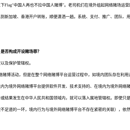
Flag“中国人再也不拉中国人赌博”。老司机们在境外组起网络赌场运营
飞到新加坡、香港开户转账，顺便潇洒一趟。系统、支付、推广、团队、
，是否构成开设赌场罪？
权以及保护管辖权。
络赌博活动，但是在整个网络赌博平台运营过程中，如境内团队存在利用通
境内为境外网络赌博平台提供软件开发、技术支持的、在境内为境外网络
为或结果发生在中华人民共和国领域内，就可以落入属地管辖权。即使只
微不足道的一环，境内行为与境外网络赌博平台不存在紧密的关联），依