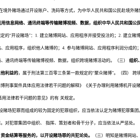
 在境外赌场通过开设账户、洗码等方式，为中华人民共和国公民赴境外赌
利用信息网络、通讯终端等传输赌博视频、数据，组织中华人民共和国公
的“开设赌场”：1. 建立赌博网站、应用程序并接受投注的；2. 建立赌
、应用程序，组织他人赌博的；4. 参与赌博网站、应用程序利润分成的；5
网络、通讯终端等传输赌博视频、数据，组织跨境赌博活动的。（三）
组织
其他利益的
，属于刑法第三百零三条第一款规定的“聚众赌博”。（四） 跨
赌博刑事案件具体应用法律若干问题的解释》《关于办理利用赌博机开设
适用法律若干问题的意见》的有 关规定。
开设赌场犯罪而组成的较为固定的犯罪组织，应当依法认定为赌博犯罪集团
。对犯罪集团中组织、 指挥、策划者和骨干分子，应当依法从严惩处。
、资金结算等服务的，以开设赌场罪的共犯论处。
（三）明知是赌博网站