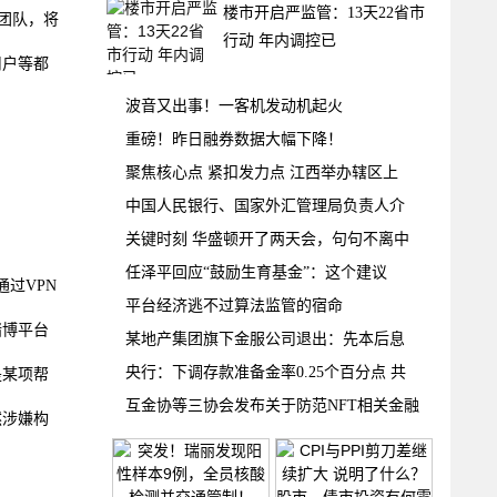
楼市开启严监管：13天22省市
团队，将
行动 年内调控已
用户等都
波音又出事！一客机发动机起火
重磅！昨日融券数据大幅下降！
聚焦核心点 紧扣发力点 江西举办辖区上
中国人民银行、国家外汇管理局负责人介
关键时刻 华盛顿开了两天会，句句不离中
任泽平回应“鼓励生育基金”：这个建议
过VPN
平台经济逃不过算法监管的宿命
赌博平台
某地产集团旗下金服公司退出：先本后息
央行：下调存款准备金率0.25个百分点 共
是某项帮
互金协等三协会发布关于防范NFT相关金融
然涉嫌构