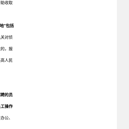
帮助收取
地”包括
机关对侦
致的，报
最高人民
招聘的员
员工操作
赁办公、