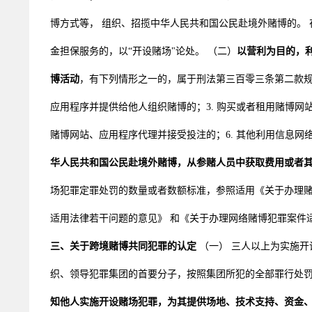
博方式等， 组织、招揽中华人民共和国公民赴境外赌博的。
金担保服务的，以“开设赌场"论处。 （二）
以营利为目的，
博活动
，有下列情形之一的，属于刑法第三百零三条第二款规定
应用程序并提供给他人组织赌博的；3. 购买或者租用赌博网站
赌博网站、应用程序代理并接受投注的；6. 其他利用信息
华人民共和国公民赴境外赌博，从参赌人员中获取费用或者
场犯罪定罪处罚的数量或者数额标准，参照适用《关于办理
适用法律若干问题的意见》 和《关于办理网络赌博犯罪案件
三、关于跨境赌博共同犯罪的认定
（一） 三人以上为实施
织、领导犯罪集团的首要分子，按照集团所犯的全部罪行处罚
知他人实施开设赌场犯罪，为其提供场地、技术支持、资金