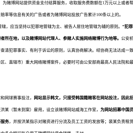
）为赌博网站提供资金支付结算服务，收取服务费数额在1万元以上或者
、赔率等信息有关的广告或者为赌博网站投放广告累计100条以上的。
管辖，应当坚持以犯罪地管辖为主、被告人居住地管辖为辅的原则。
“犯罪
理者所在地，以及赌博网站代理人、参赌人实施网络赌博行为地等。
公安
于查清犯罪事实、有利于诉讼的原则，认真协商解决。经协商无法达成一
治区、直辖市）重大网络赌博案件，必要时可由公安部商最高人民法院和
球和网球赛事投注，
网站显示韩文，只接受韩国籍赌客在网站投注，因此
老板洪某（暂未到案）雇用，设立该赌博网站威海工作室，
为网站招募中国
等服务
，并按洪某指示对赌资进行分流及员工工资的发放等；裴某负责租