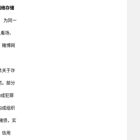
网络存储
。
为同一
风看场、
 赌博网
法关于诈
罚。部分
构成犯罪
构成组织
赌债，实
、信用