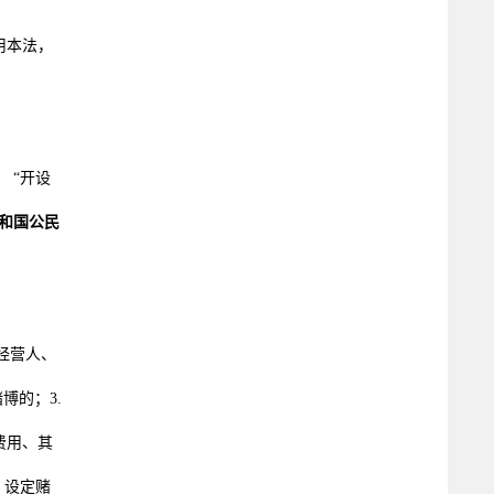
用本法，
 “开设
和国公民
经营人、
博的；3.
费用、其
、设定赌