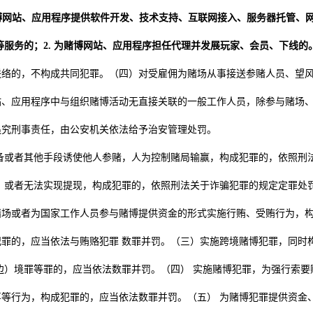
赌博网站、应用程序提供软件开发、技术支持、互联网接入、服务器托管、
服务的；2. 为赌博网站、应用程序担任代理并发展玩家、会员、下线的
联络的，不构成共同犯罪。（四）对受雇佣为赌场从事接送参赌人员、望
、应用程序中与组织赌博活动无直接关联的一般工作人员，除参与赌场、
追究刑事责任，由公安机关依法给予治安管理处罚。
备或者其他手段诱使他人参赌，人为控制赌局输赢，构成犯罪的，依照刑
，或者无法实现提现，构成犯罪的，依照刑法关于诈骗犯罪的规定定罪处
赌场或者为国家工作人员参与赌博提供资金的形式实施行贿、受贿行为，
罪的，应当依法与贿赂犯罪 数罪并罚。（三）实施跨境赌博犯罪，同时
边）境罪等罪的，应当依法数罪并罚。（四） 实施赌博犯罪，为强行索要
等行为，构成犯罪的，应当依法数罪并罚。（五） 为赌博犯罪提供资金