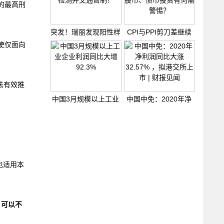
的最高刑
突发！瑞丽发现阳性样
CPI与PPI剪刀差继续
本
扩大 说
使仅面向
法有效推
中国3月规模以上工业
中国中免：2020年净
企业
利润同
也适用本
，可以不