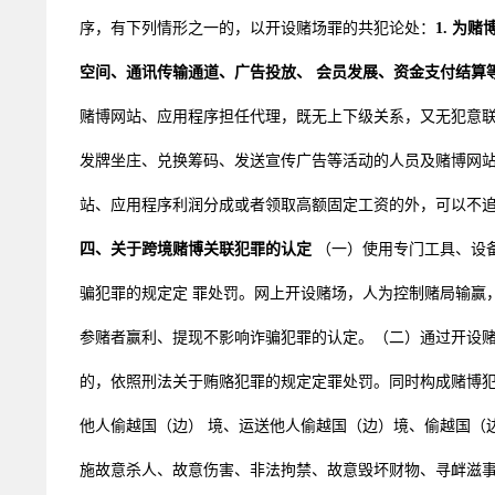
序，有下列情形之一的，以开设赌场罪的共犯论处：
1. 为
空间、通讯传输通道、广告投放、 会员发展、资金支付结算等
赌博网站、应用程序担任代理，既无上下级关系，又无犯意
发牌坐庄、兑换筹码、发送宣传广告等活动的人员及赌博网站
站、应用程序利润分成或者领取高额固定工资的外，可以不
四、关于跨境赌博关联犯罪的认定
（一）使用专门工具、设
骗犯罪的规定定 罪处罚。网上开设赌场，人为控制赌局输赢
参赌者赢利、提现不影响诈骗犯罪的认定。（二）通过开设
的，依照刑法关于贿赂犯罪的规定定罪处罚。同时构成赌博犯
他人偷越国（边） 境、运送他人偷越国（边）境、偷越国（
施故意杀人、故意伤害、非法拘禁、故意毁坏财物、寻衅滋事