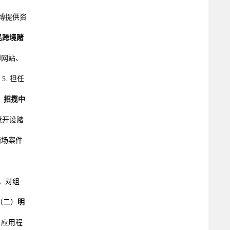
博提供资
民跨境赌
博网站、
. 担任
、招揽中
境开设赌
赌场案件
。对组
（二）
明
、应用程