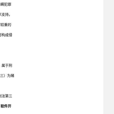
隐瞒犯罪
术支持，
罚较重的
时构成侵
，属于刑
（三）为赌
刑法第三
、软件开